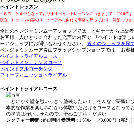
ペイントレッスン
※現在、休止中となっておりますペイントレッスンにつきまして、2026年
現在、レッスン内容のリニューアルに向けて調整を行っており、詳細につき
全国のベンジャミンムーアショップでは、ビギナーから上級者
お客様一人ひとりに合わせた充実の内容で、｢ペイントは楽しい
ーアショップにお問い合わせください。
近くのショップを探
ベンジャミンムーア青山フラッグシップショップでは、 お客
ペイントトライアルコース
ペイントメンテナンスコース
ペイントフルコーチング
フォーフィニッシュトライアル
ペイントトライアルコース
「とにかく壁を思いっきり塗装したい！」そんなご要望に
本的な作業を楽しみながら体験いただけるコースとなって
の塗装は行いませんので、予めご了承ください。
レクチャー時間
: 約1時間
受講料
: 1グループ3,000円（税