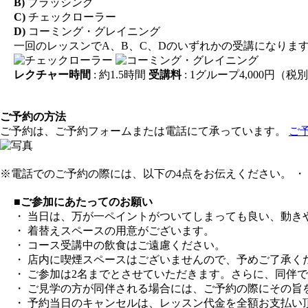
B)
ブラッシング
C)
チェックローラー
D)
コーミング・グレイニング
一回のレッスンでA、B、C、Dのいずれかの受講になりま
レクチャー時間
: 約1.5時間
受講料
: 1グループ4,000円（
ご予約の方法
ご予約は、ご予約フォームまたは電話にて承っています。
ご
※電話でのご予約の際には、以下の4点をお伝えください。 ・ 
■ご参加にあたってのお願い
・ 当日は、万が一ペイントがついてしまっても良い、動き
・ 着替えスペースの用意がございます。
・ コース受講中の飲食はご遠慮ください。
・ 店内に喫煙スペースはございませんので、予めご了承く
・ ご参加は2名までとさせていただきます。さらに、同伴
・ ご見学の方が同伴される場合には、ご予約の際にその旨
・ 予約当日のキャンセルは、レッスン代金を全額お支払い