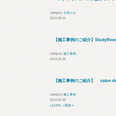
category:
お知らせ
2014.06.01
【施工事例のご紹介】StudyR
category:
施工事例
2014.05.28
【施工事例のご紹介】 salon de’ 
category:
施工事例
2014.05.20
«
1
2
3
4
5
...
»
最後 »