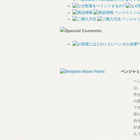
ベンジャミン
ベンジャ
ベンジャミ
ベ
は
色
の
で
誰
自
好
ん