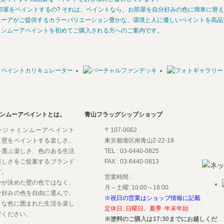
それは、ペイントなら、お部屋を自分好みの色に簡単に替え
ムーアがご提供するカラーバリエーション豊かな、環境と人に優しいペイントを高品
ミンムーアペイントを初めてご購入される方へのご案内です。
ンムーアペイントとは。
青山フラッグシップショップ
ンジャミンムーアペイント
〒107‐0062
、壁をペイントする楽しさ、
東京都港区南青山2‐22‐19
を選ぶ楽しさ、色のある生活
TEL : 03‐6440‐0825
楽しさをご提案するブランド
FAX : 03‐6440‐0813
す。
営業時間 :
かが決めた壁の色ではなく、
月～土曜: 10:00～18:00
分好みの色を自由に選んで、
※祝日の営業はショップ情報に記載
きな色に囲まれた生活を楽し
定休日: 日曜日、夏季･年末年始
でください。
※塗料のご購入は17:30までにお越しくだ