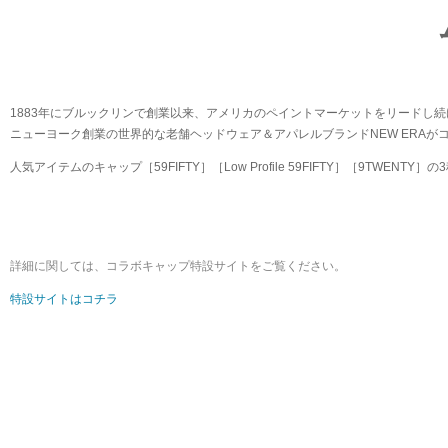
1883年にブルックリンで創業以来、アメリカのペイントマーケットをリードし
ニューヨーク創業の世界的な老舗ヘッドウェア＆アパレルブランドNEW ERAが
人気アイテムのキャップ［59FIFTY］［Low Profile 59FIFTY］［9TWENT
詳細に関しては、コラボキャップ特設サイトをご覧ください。
特設サイトはコチラ